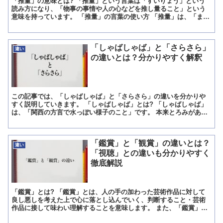
「推量」の意味とは? 「推量」という言葉は「すいりょう」という
読み方になり、「物事の事情や人の心などを推し量ること」という
意味を持っています。 「推量」の言葉の使い方 「推量」は、「まだ
起こっていないこれから先に起こるであろうことを、何の根...
「しゃばしゃば」と「さらさら」
違い
の違いとは？分かりやすく解釈
この記事では、「しゃばしゃば」と「さらさら」の違いを分かりや
すく説明していきます。 「しゃばしゃば」とは? 「しゃばしゃば」
は、「関西の方言で水っぽい様子のこと」です。 本来とろみがある
ものが、期待に反して水っぽい状態になった時の表現で、主...
「鑑賞」と「観賞」の違いとは？
違い
「視聴」との違いも分かりやすく
徹底解説
「鑑賞」とは? 「鑑賞」とは、人の手の加わった芸術作品に対して
良し悪しを考えた上で心に落とし込んでいく、判断すること・芸術
作品に接して味わい理解することを意味します。 また、「鑑賞」の
「鑑」の字は「良し悪しを考えて見分ける」という意味を持っ...