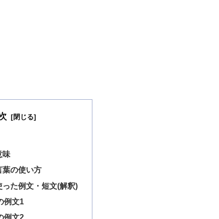
次
意味
言葉の使い方
った例文・短文(解釈)
の例文1
の例文2