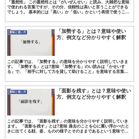
「蓋然性」 この蓋然性とは「がいぜんせい」と読み、大雑把な意味
で使われる言葉ですが、その分、信頼性は高いと言うことができる
でしょう。 基本的には「高い」か「低い」かという表現で使うこと
になる言葉で、はっきりと言い切る表現には向いていない言葉...
「加勢する」とは？意味や使い
意味と使い方
方、例文など分かりやすく解釈
この記事では、「加勢する」の意味を分かりやすく説明していきま
す。 「加勢する」とは?意味 「加勢する」のい読みは「かせいす
る」で、「相手に対して力を貸して助けること」を意味する言葉で
す。 「加勢する」の概要 「加勢する」の意味は、前項で記載...
「面影を残す」とは？意味や使い
意味と使い方
方、例文など分かりやすく解釈
この記事では、「面影を残す」の意味を分かりやすく説明していき
ます。 「面影を残す」とは?意味 過去のことを心に重い浮かべたと
きに出てくる顔、姿、ものの様子とそのままであるという意味で
す。 面影には、過去を心に思い浮かべたときに出てくる顔や姿...