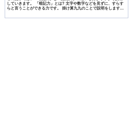
していきます。 「暗記力」とは? 文字や数字などを見ずに、すらす
らと言うことができる力です。 掛け算九九のことで説明をします。
掛け算九九は小学校の2年生くらいの算数で習うものです...