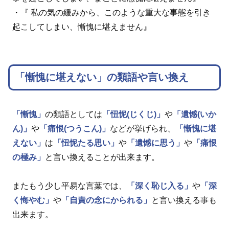
・『 私の気の緩みから、このような重大な事態を引き
起こしてしまい、慚愧に堪えません』
「慚愧に堪えない」の類語や言い換え
「慚愧」
の類語としては
「忸怩(じくじ)」
や
「遺憾(いか
ん)」
や
「痛恨(つうこん)」
などが挙げられ、
「慚愧に堪
えない」
は
「忸怩たる思い」
や
「遺憾に思う」
や
「痛恨
の極み」
と言い換えることが出来ます。
またもう少し平易な言葉では、
「深く恥じ入る」
や
「深
く悔やむ」
や
「自責の念にかられる」
と言い換える事も
出来ます。