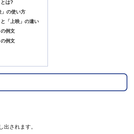
とは?
映」の使い方
」と「上映」の違い
」の例文
」の例文
し出されます。