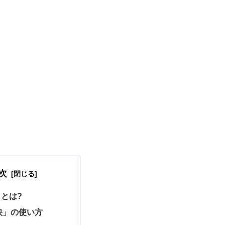
次
とは?
映」の使い方