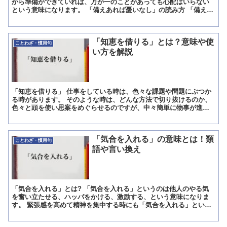
から準備ができていれば、万が一のことがあっても心配はいらない
という意味になります。 「備えあれば憂いなし」の読み方 「備えあ
れば憂いなし」とは「そなえあればうれいなし」と読みます...
「知恵を借りる」とは？意味や使
ことわざ・慣用句
い方を解説
「知恵を借りる」 仕事をしている時は、色々な課題や問題にぶつか
る時があります。 そのような時は、どんな方法で切り抜けるのか、
色々と頭を使い思案をめぐらせるのですが、中々簡単に物事が進ま
ないことがあります。 そのような時は、経験豊富な先輩や上...
「気合を入れる」の意味とは！類
ことわざ・慣用句
語や言い換え
「気合を入れる」とは? 「気合を入れる」というのは他人のやる気
を奮い立たせる、ハッパをかける、激励する、という意味になりま
す。 緊張感を高めて精神を集中する時にも「気合を入れる」という
表現が使えますね。 月曜日など、職場に行っても気合が入ら...