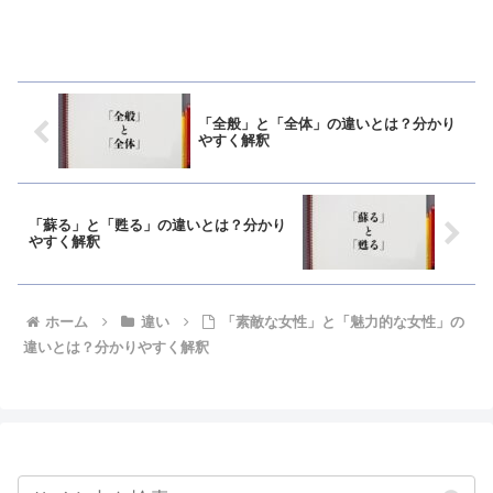
「全般」と「全体」の違いとは？分かり
やすく解釈
「蘇る」と「甦る」の違いとは？分かり
やすく解釈
ホーム
違い
「素敵な女性」と「魅力的な女性」の
違いとは？分かりやすく解釈