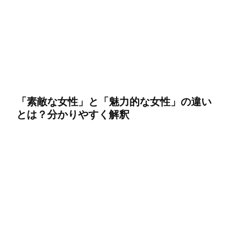
「素敵な女性」と「魅力的な女性」の違い
とは？分かりやすく解釈