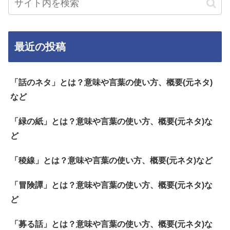
最近の投稿
「話のネタ」とは？意味や言葉の使い方、概要(元ネタ)
など
「緑の紙」とは？意味や言葉の使い方、概要(元ネタ)な
ど
「稜線」とは？意味や言葉の使い方、概要(元ネタ)など
「冒険譚」とは？意味や言葉の使い方、概要(元ネタ)な
ど
「募る話」とは？意味や言葉の使い方、概要(元ネタ)な