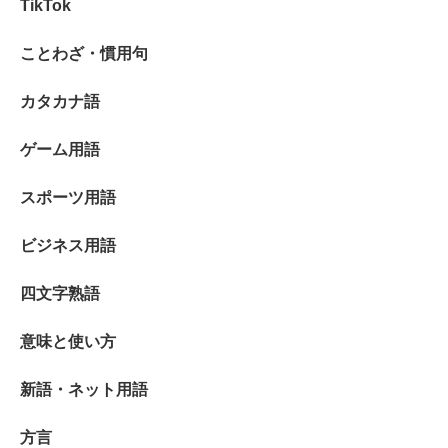
TikTok
ことわざ・慣用句
カタカナ語
ゲーム用語
スポーツ用語
ビジネス用語
四文字熟語
意味と使い方
新語・ネット用語
方言