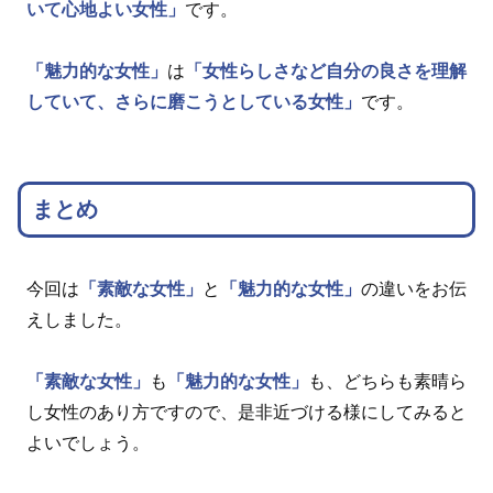
いて心地よい女性」
です。
「魅力的な女性」
は
「女性らしさなど自分の良さを理解
していて、さらに磨こうとしている女性」
です。
まとめ
今回は
「素敵な女性」
と
「魅力的な女性」
の違いをお伝
えしました。
「素敵な女性」
も
「魅力的な女性」
も、どちらも素晴ら
し女性のあり方ですので、是非近づける様にしてみると
よいでしょう。