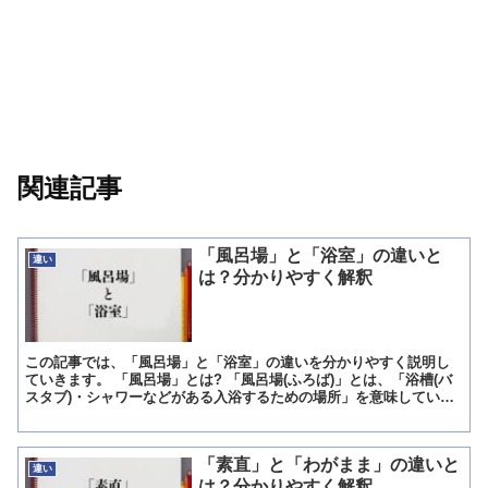
関連記事
「風呂場」と「浴室」の違いと
違い
は？分かりやすく解釈
この記事では、「風呂場」と「浴室」の違いを分かりやすく説明し
ていきます。 「風呂場」とは? 「風呂場(ふろば)」とは、「浴槽(バ
スタブ)・シャワーなどがある入浴するための場所」を意味している
言葉です。 「風呂場」の「風呂」の語源は、「自然に...
「素直」と「わがまま」の違いと
違い
は？分かりやすく解釈