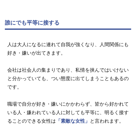
誰にでも平等に接する
人は大人になるに連れて自我が強くなり、人間関係にも
好き・嫌いが出てきます。
会社は社会人の集まりであり、私情を挟んではいけない
と分かっていても、つい態度に出てしまうこともあるの
です。
職場で自分が好き・嫌いにかかわらず、皆から好かれて
いる人・嫌われている人に対しても平等に、明るく接す
ることのできる女性は
「素敵な女性」
と言われます。