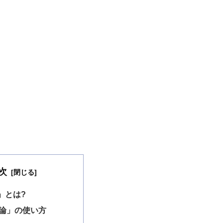
次
」とは?
論」の使い方