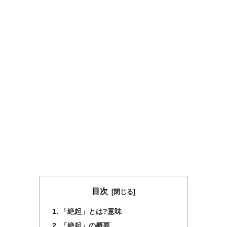
目次
「絶起」とは?意味
「絶起」の概要