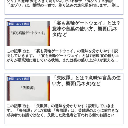
ゾリ」の意味 髪を大きく剃り込んでいる様子 「鬼ゾリ」の解説
「鬼ゾリ」は、髪型の一種で、剃り込みの進化系を指します。 剃り
込みとは、バリカンやカミソリで、髪を剃って地肌を見せ、...
「宴も高輪ゲートウェイ」とは？
新語・ネット用語
意味や言葉の使い方、概要(元ネ
タ)など
この記事では、「宴も高輪ゲートウェイ」の意味を分かりやすく説
明していきます。 「宴も高輪ゲートウェイ」とは?意味 宴の盛り上
がりが最高潮に達している状態、または宴の盛り上がりが衰える前
の状態を意味しています。 宴とは、酒宴、さかもりのことで...
「失敗譚」とは？意味や言葉の使
新語・ネット用語
い方、概要(元ネタ)など
この記事では、「失敗譚」の意味を分かりやすく説明していきま
す。 「失敗譚」とは?意味 「失敗譚」は、英雄譚のように前向きな
成功者のお話ではなく、失敗した敗北者と言われる側のお話という
意味です。 つまり、人間は、成功者のお話を聞いて行動するよ...