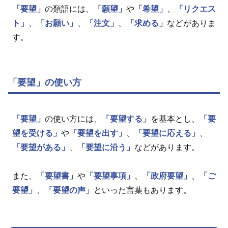
「要望」
の類語には、
「願望」
や
「希望」
、
「リクエス
ト」
、
「お願い」
、
「注文」
、
「求める」
などがありま
す。
「要望」の使い方
「要望」
の使い方には、
「要望する」
を基本とし、
「要
望を受ける」
や
「要望を出す」
、
「要望に応える」
、
「要望がある」
、
「要望に沿う」
などがあります。
また、
「要望書」
や
「要望事項」
、
「政府要望」
、
「ご
要望」
、
「要望の声」
といった言葉もあります。