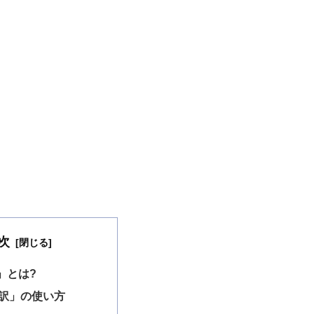
次
」とは?
訳」の使い方