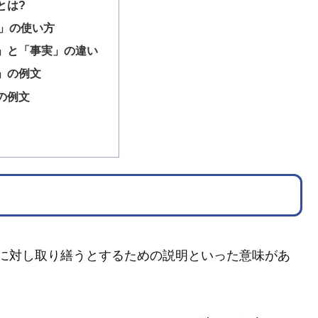
とは?
」の使い方
」と「事実」の違い
」の例文
の例文
に対し取り繕うとするための説明といった意味があ