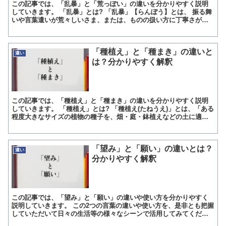
この記事では、「乱暴」と「荒っぽい」の違いを分かりやすく説明
していきます。 「乱暴」とは? 「乱暴」【らんぼう】とは、 振る舞
いや言葉遣いが荒々しいさま、または、ものの扱い方に丁寧さが欠
けることです。 「乱暴」に使われている漢字の意味を見て...
「種植え」と「種まき」の違いと
違い
は？分かりやすく解釈
この記事では、「種植え」と「種まき」の違いを分かりやすく説明
していきます。 「種植え」とは? 「種植え(たねうえ)」とは、「ある
程度大きなサイズの植物の種子を、畑・庭・鉢植えなどの土に適切
な深さの穴を掘って、その中に植えつける(入れる)こと...
「望み」と「願い」の違いとは？
違い
分かりやすく解釈
この記事では、「望み」と「願い」の違いや使い方を分かりやすく
説明していきます。 この2つの言葉の違いや使い方を、是非とも把握
していただいて日々の生活等の様々なシーンで活用してみてくださ
い。 「望み」とは? 最初に「望み」の意味をご説明致しま...