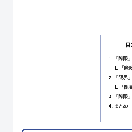
目
「際限」
「際
「限界」
「限
「際限
まとめ