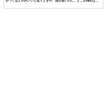
がつくほどかわいいと思うときや、頭が悪いのに、どこか憎めない
かわいい行動する人を「バカワイイ」と呼びます。 反対に、...