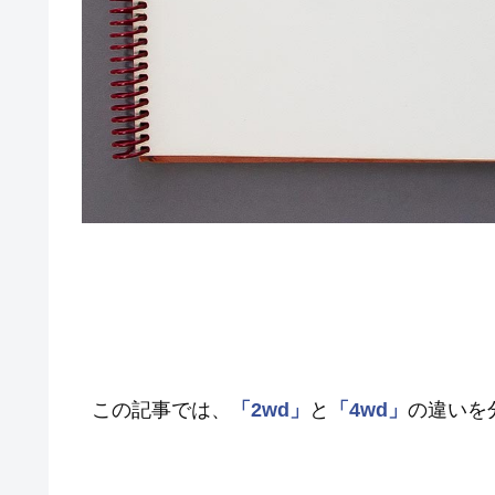
この記事では、
「2wd」
と
「4wd」
の違いを