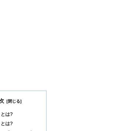
次
」とは?
」とは?