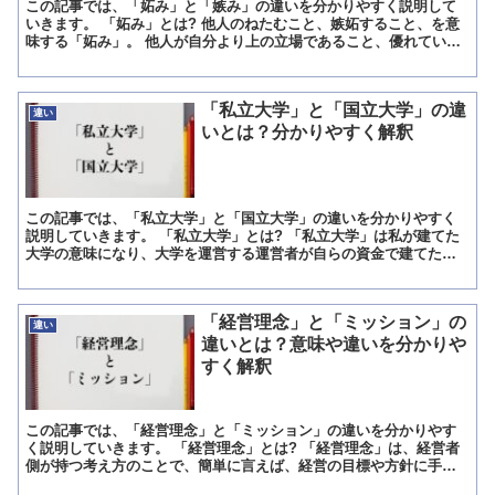
この記事では、「妬み」と「嫉み」の違いを分かりやすく説明して
いきます。 「妬み」とは? 他人のねたむこと、嫉妬すること、を意
味する「妬み」。 他人が自分より上の立場であること、優れている
ことなどを羨ましく思い憎さをもったり、腹立たしいと思っ...
「私立大学」と「国立大学」の違
違い
いとは？分かりやすく解釈
この記事では、「私立大学」と「国立大学」の違いを分かりやすく
説明していきます。 「私立大学」とは? 「私立大学」は私が建てた
大学の意味になり、大学を運営する運営者が自らの資金で建てた大
学になります。 その為、受験などにおいては一つの分野に特...
「経営理念」と「ミッション」の
違い
違いとは？意味や違いを分かりや
すく解釈
この記事では、「経営理念」と「ミッション」の違いを分かりやす
く説明していきます。 「経営理念」とは? 「経営理念」は、経営者
側が持つ考え方のことで、簡単に言えば、経営の目標や方針に手段
などを経営者側が掲げた経営の考え方になり、経営者が変われ...