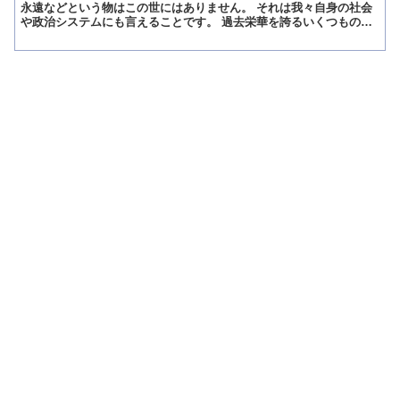
永遠などという物はこの世にはありません。 それは我々自身の社会
や政治システムにも言えることです。 過去栄華を誇るいくつもの王
朝が今ではほんの少しの痕跡を残し、現在の社会や政治には...