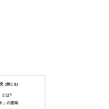
次
」とは?
キ」の意味