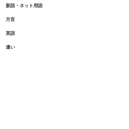
新語・ネット用語
方言
英語
違い