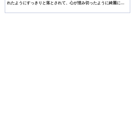
れたようにすっきりと落とされて、心が澄み切ったように綺麗にな
ることを意味しています。 主にこの言葉は、人の胸の奥深く...