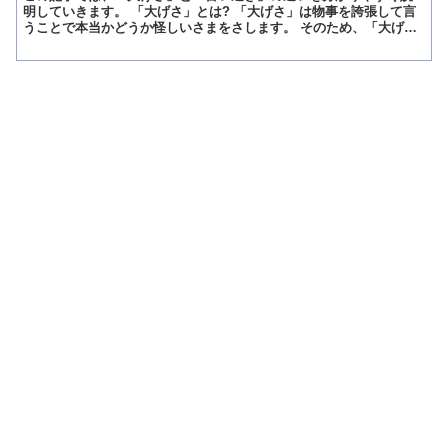
明していきます。 「大げさ」とは? 「大げさ」は物事を誇張して言
うことで本当かどうか怪しいさまをさします。 そのため、「大げ
さ」という物事は大半を嘘であると決めつけており、その理由...