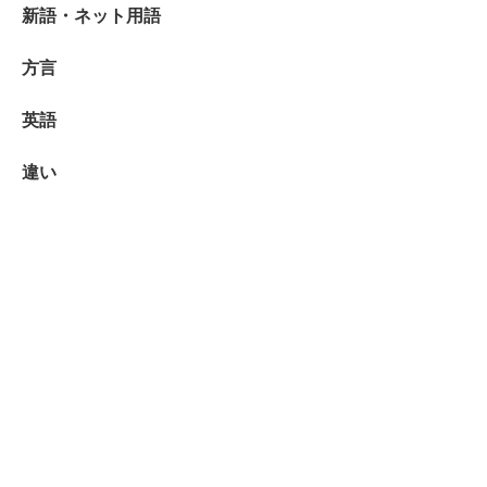
新語・ネット用語
方言
英語
違い