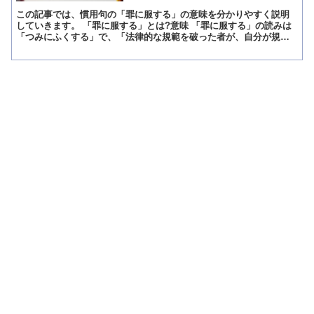
この記事では、慣用句の「罪に服する」の意味を分かりやすく説明
していきます。 「罪に服する」とは?意味 「罪に服する」の読みは
「つみにふくする」で、「法律的な規範を破った者が、自分が規範
を破ったことを認め、受け入れること」また「法律的な規範を...