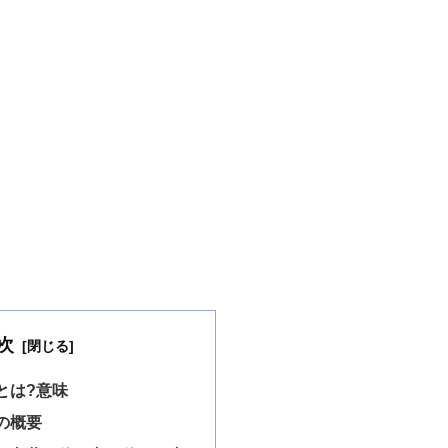
次
とは?意味
の概要