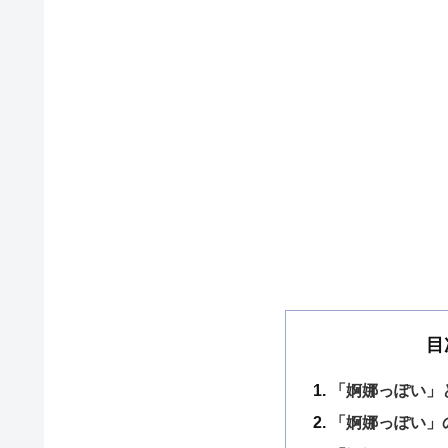
目
「婀娜っぽい」
「婀娜っぽい」