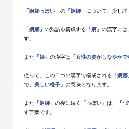
「婀娜っぽい」
の
「婀娜」
について、少し詳
「婀娜」
の熟語を構成する
「婀」
の漢字には
す。
また
「娜」
の漢字は
「女性の姿がしなやかで
従って、この二つの漢字で構成される
「婀娜
で、美しい様子」
の意味となります。
また
「婀娜」
の後に続く
「っぽい」
は、
「~
す言葉です。