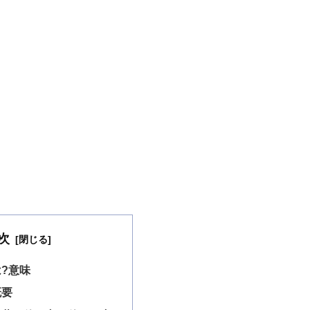
次
?意味
概要